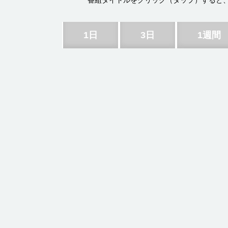
番組タイトルをクリック（タップ）すると
1日
3日
1週間
各種
い