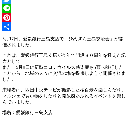
Twitter
Line
Pinterest
共
5月17日、愛媛銀行三島支店で「ひめぎん三島交流会」が開
催されました。
有
これは、愛媛銀行三島支店が今年で開設８０周年を迎えた記
念として、
また、5月8日に新型コロナウイルス感染症も5類へ移行した
ことから、地域の人々に交流の場を提供しようと開催されま
した。
来場者は、四国中央テレビが撮影した桜百景を楽しんだり、
マルシェで買い物をしたりと開放感あふれるイベントを楽し
んでいました。
場所：愛媛銀行三島支店