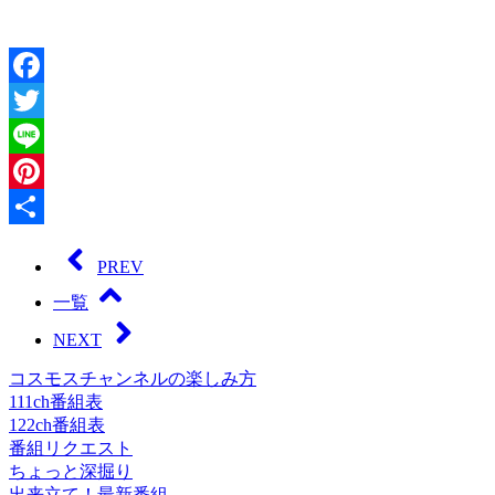
Facebook
Twitter
Line
Pinterest
共
PREV
有
一覧
NEXT
コスモスチャンネルの楽しみ方
111ch番組表
122ch番組表
番組リクエスト
ちょっと深掘り
出来立て！最新番組