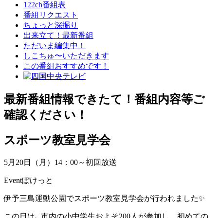
122ch番組表
番組リクエスト
ちょっと深掘り
出来立て！最新番組
ただいま編集中！
しこちゅ〜いただきます
この番組おすすめです！
最新番組情報
できたて！番組内容等ご
確認ください！
スポーツ教室見学会
5月20日（月）14：00～初回放送
Eventぽけっと
伊予三島運動公園でスポーツ教室見学会が行われました✨
この日は､ 市内の小中学生およそ200人が参加し、初めての