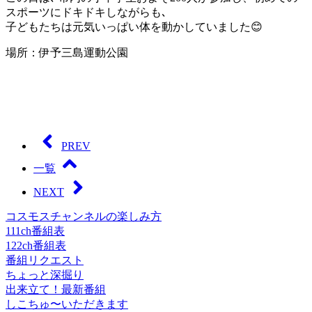
スポーツにドキドキしながらも､
子どもたちは元気いっぱい体を動かしていました😊
場所：伊予三島運動公園
PREV
一覧
NEXT
コスモスチャンネルの楽しみ方
111ch番組表
122ch番組表
番組リクエスト
ちょっと深掘り
出来立て！最新番組
しこちゅ〜いただきます