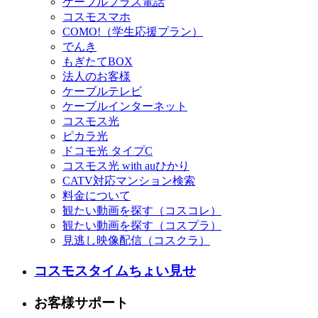
ケーブルプラス電話
コスモスマホ
COMO!（学生応援プラン）
でんき
もぎたてBOX
法人のお客様
ケーブルテレビ
ケーブルインターネット
コスモス光
ピカラ光
ドコモ光 タイプC
コスモス光 with auひかり
CATV対応マンション検索
料金について
観たい動画を探す（コスコレ）
観たい動画を探す（コスプラ）
見逃し映像配信（コスクラ）
コスモスタイムちょい見せ
お客様サポート