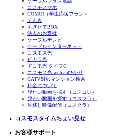
ケーブルプラス電話
コスモスマホ
COMO!（学生応援プラン）
でんき
もぎたてBOX
法人のお客様
ケーブルテレビ
ケーブルインターネット
コスモス光
ピカラ光
ドコモ光 タイプC
コスモス光 with auひかり
CATV対応マンション検索
料金について
観たい動画を探す（コスコレ）
観たい動画を探す（コスプラ）
見逃し映像配信（コスクラ）
コスモスタイムちょい見せ
お客様サポート