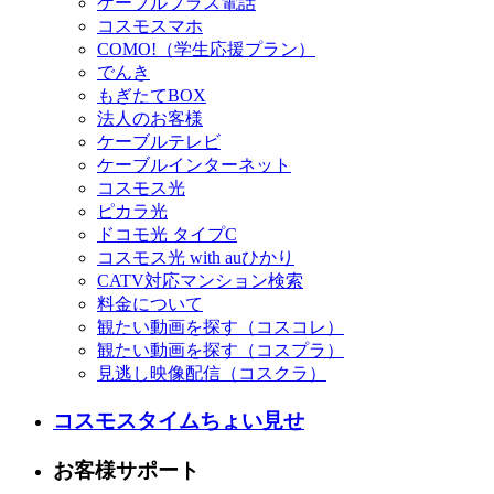
ケーブルプラス電話
コスモスマホ
COMO!（学生応援プラン）
でんき
もぎたてBOX
法人のお客様
ケーブルテレビ
ケーブルインターネット
コスモス光
ピカラ光
ドコモ光 タイプC
コスモス光 with auひかり
CATV対応マンション検索
料金について
観たい動画を探す（コスコレ）
観たい動画を探す（コスプラ）
見逃し映像配信（コスクラ）
コスモスタイムちょい見せ
お客様サポート