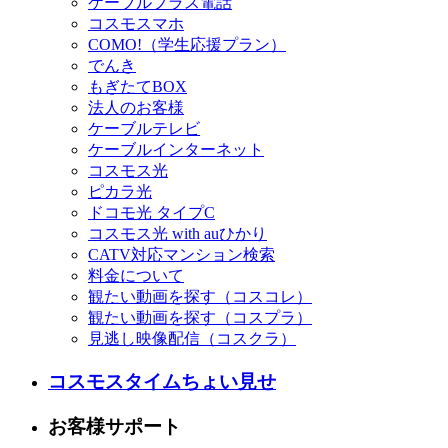
ケーブルプラス電話
コスモスマホ
COMO!（学生応援プラン）
でんき
もぎたてBOX
法人のお客様
ケーブルテレビ
ケーブルインターネット
コスモス光
ピカラ光
ドコモ光 タイプC
コスモス光 with auひかり
CATV対応マンション検索
料金について
観たい動画を探す（コスコレ）
観たい動画を探す（コスプラ）
見逃し映像配信（コスクラ）
コスモスタイムちょい見せ
お客様サポート