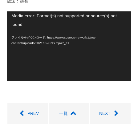
放送：越智
動
Media error: Format(s) not supported or source(s) not
画
found
プ
ファイルをダウンロード: https://www.cosmos-network.jp/wp-
レ
content/uploads/2021/09/SNS.mp4?_=1
ー
ヤ
ー
PREV
一覧
NEXT