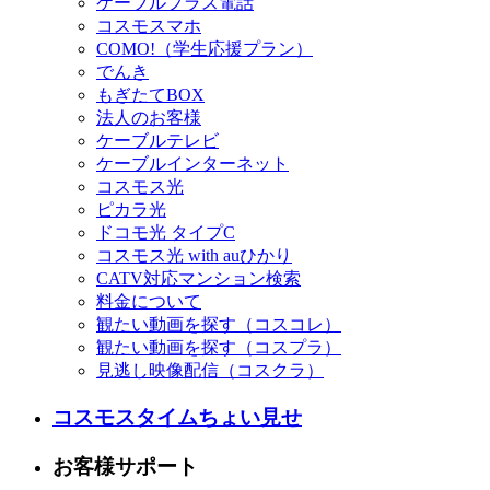
ケーブルプラス電話
コスモスマホ
COMO!（学生応援プラン）
でんき
もぎたてBOX
法人のお客様
ケーブルテレビ
ケーブルインターネット
コスモス光
ピカラ光
ドコモ光 タイプC
コスモス光 with auひかり
CATV対応マンション検索
料金について
観たい動画を探す（コスコレ）
観たい動画を探す（コスプラ）
見逃し映像配信（コスクラ）
コスモスタイムちょい見せ
お客様サポート