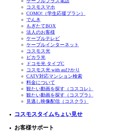
ケーブルプラス電話
コスモスマホ
COMO!（学生応援プラン）
でんき
もぎたてBOX
法人のお客様
ケーブルテレビ
ケーブルインターネット
コスモス光
ピカラ光
ドコモ光 タイプC
コスモス光 with auひかり
CATV対応マンション検索
料金について
観たい動画を探す（コスコレ）
観たい動画を探す（コスプラ）
見逃し映像配信（コスクラ）
コスモスタイムちょい見せ
お客様サポート