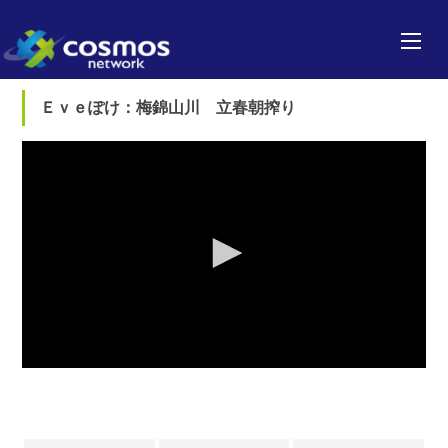
Ｅｖｅぽけ：梅錦山川 立春朝搾り
0
seconds
of
0
seconds