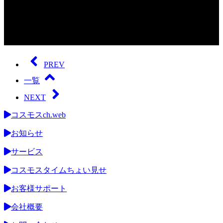
0
seconds
of
PREV
0
seconds
一覧
NEXT
コスモスch.web
お知らせ
サービス
コスモスタイムちょい見せ
お客様サポート
会社概要