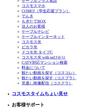
ケーブルプラス電話
コスモスマホ
COMO!（学生応援プラン）
でんき
もぎたてBOX
法人のお客様
ケーブルテレビ
ケーブルインターネット
コスモス光
ピカラ光
ドコモ光 タイプC
コスモス光 with auひかり
CATV対応マンション検索
料金について
観たい動画を探す（コスコレ）
観たい動画を探す（コスプラ）
見逃し映像配信（コスクラ）
コスモスタイムちょい見せ
お客様サポート