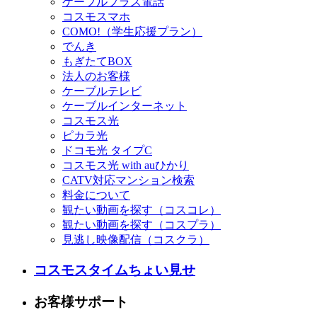
ケーブルプラス電話
コスモスマホ
COMO!（学生応援プラン）
でんき
もぎたてBOX
法人のお客様
ケーブルテレビ
ケーブルインターネット
コスモス光
ピカラ光
ドコモ光 タイプC
コスモス光 with auひかり
CATV対応マンション検索
料金について
観たい動画を探す（コスコレ）
観たい動画を探す（コスプラ）
見逃し映像配信（コスクラ）
コスモスタイムちょい見せ
お客様サポート