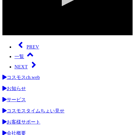
0
seconds
of
PREV
0
seconds
一覧
NEXT
コスモスch.web
お知らせ
サービス
コスモスタイムちょい見せ
お客様サポート
会社概要