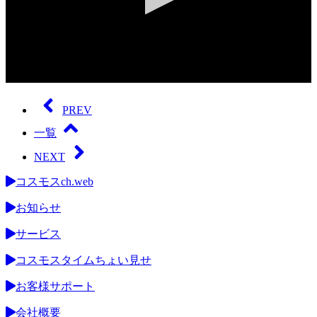
0
seconds
of
PREV
0
seconds
一覧
NEXT
コスモスch.web
お知らせ
サービス
コスモスタイムちょい見せ
お客様サポート
会社概要