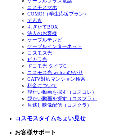
ケーブルプラス電話
コスモスマホ
COMO!（学生応援プラン）
でんき
もぎたてBOX
法人のお客様
ケーブルテレビ
ケーブルインターネット
コスモス光
ピカラ光
ドコモ光 タイプC
コスモス光 with auひかり
CATV対応マンション検索
料金について
観たい動画を探す（コスコレ）
観たい動画を探す（コスプラ）
見逃し映像配信（コスクラ）
コスモスタイムちょい見せ
お客様サポート