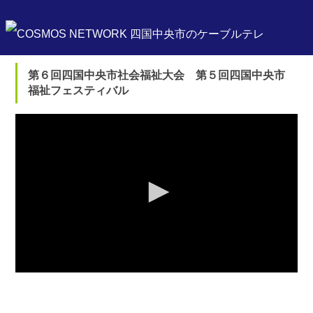
第６回四国中央市社会福祉大会 第５回四国中央市
福祉フェスティバル
0
seconds
of
0