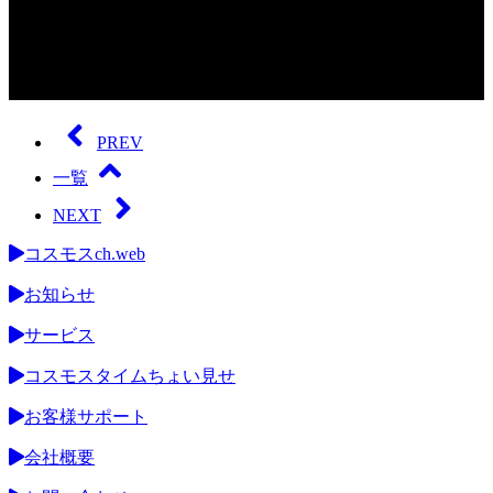
0
seconds
of
PREV
0
seconds
一覧
NEXT
コスモスch.web
お知らせ
サービス
コスモスタイムちょい見せ
お客様サポート
会社概要