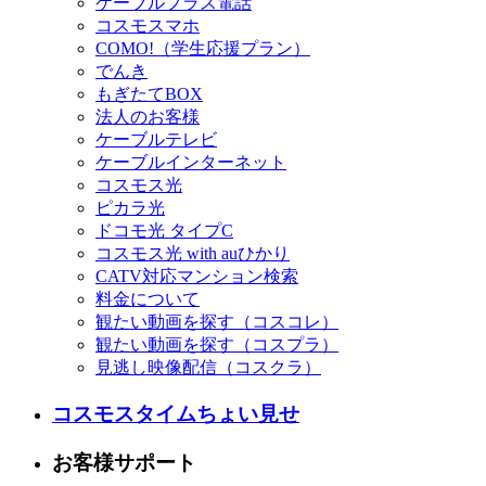
ケーブルプラス電話
コスモスマホ
COMO!（学生応援プラン）
でんき
もぎたてBOX
法人のお客様
ケーブルテレビ
ケーブルインターネット
コスモス光
ピカラ光
ドコモ光 タイプC
コスモス光 with auひかり
CATV対応マンション検索
料金について
観たい動画を探す（コスコレ）
観たい動画を探す（コスプラ）
見逃し映像配信（コスクラ）
コスモスタイムちょい見せ
お客様サポート