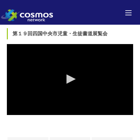
第１９回四国中央市児童・生徒書道展覧会
0
seconds
of
0
seconds