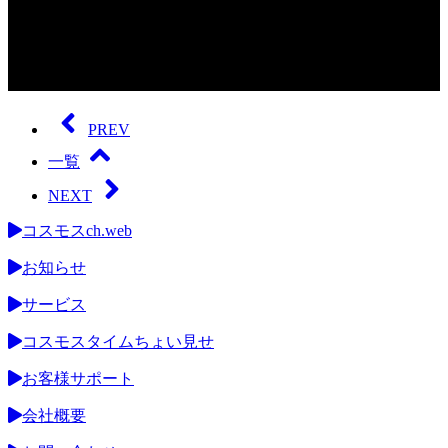
0
seconds
of
PREV
0
seconds
一覧
NEXT
コスモスch.web
お知らせ
サービス
コスモスタイムちょい見せ
お客様サポート
会社概要