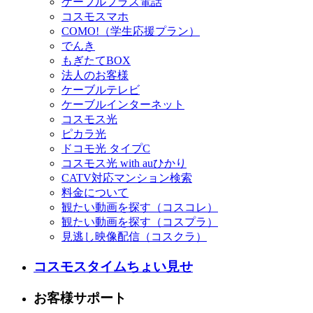
ケーブルプラス電話
コスモスマホ
COMO!（学生応援プラン）
でんき
もぎたてBOX
法人のお客様
ケーブルテレビ
ケーブルインターネット
コスモス光
ピカラ光
ドコモ光 タイプC
コスモス光 with auひかり
CATV対応マンション検索
料金について
観たい動画を探す（コスコレ）
観たい動画を探す（コスプラ）
見逃し映像配信（コスクラ）
コスモスタイムちょい見せ
お客様サポート