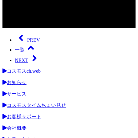
0
seconds
of
PREV
0
seconds
一覧
NEXT
コスモスch.web
お知らせ
サービス
コスモスタイムちょい見せ
お客様サポート
会社概要