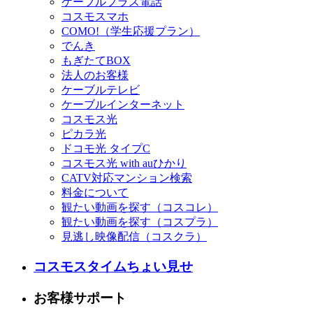
ケーブルプラス電話
コスモスマホ
COMO!（学生応援プラン）
でんき
もぎたてBOX
法人のお客様
ケーブルテレビ
ケーブルインターネット
コスモス光
ピカラ光
ドコモ光 タイプC
コスモス光 with auひかり
CATV対応マンション検索
料金について
観たい動画を探す（コスコレ）
観たい動画を探す（コスプラ）
見逃し映像配信（コスクラ）
コスモスタイムちょい見せ
お客様サポート