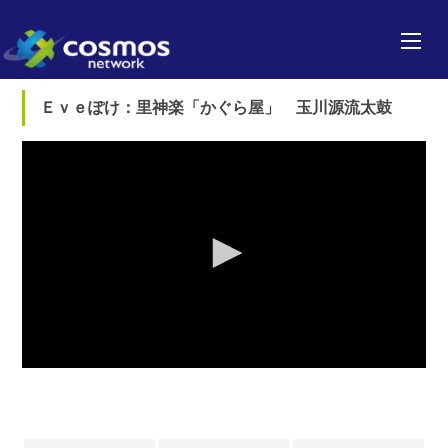
Ｅｖｅぽけ：里神楽「かぐら屋」 玉川源流太鼓
0
seconds
of
0
seconds