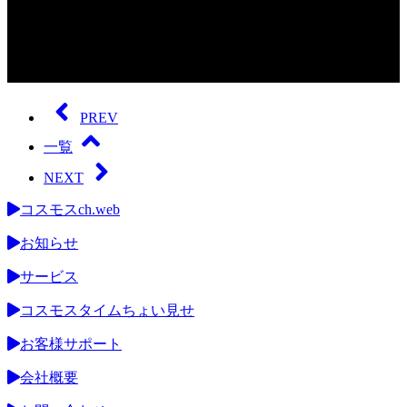
0
seconds
of
PREV
0
seconds
一覧
NEXT
コスモスch.web
お知らせ
サービス
コスモスタイムちょい見せ
お客様サポート
会社概要