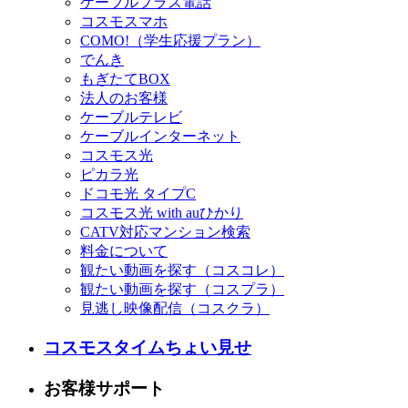
ケーブルプラス電話
コスモスマホ
COMO!（学生応援プラン）
でんき
もぎたてBOX
法人のお客様
ケーブルテレビ
ケーブルインターネット
コスモス光
ピカラ光
ドコモ光 タイプC
コスモス光 with auひかり
CATV対応マンション検索
料金について
観たい動画を探す（コスコレ）
観たい動画を探す（コスプラ）
見逃し映像配信（コスクラ）
コスモスタイムちょい見せ
お客様サポート