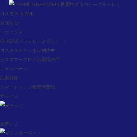
コスモスch.Web
お問い合わせ
お知らせ
コスモスch.Web
トピックス
プレミアch.Web
公式SNS
お知らせ
（フォローよろしく！）
コスモスチャンネル制作中
トピックス
カスタマーブログお客様の声
公式SNS
キャンペーン
コスモスチャンネル制作中
広告募集
カスタマーブログお客様の声
スマートフォン教室写真館
キャンペーン
サービス
広告募集
スマートフォン教室写真館
サービス
光テレビ
光テレビ
光インターネット