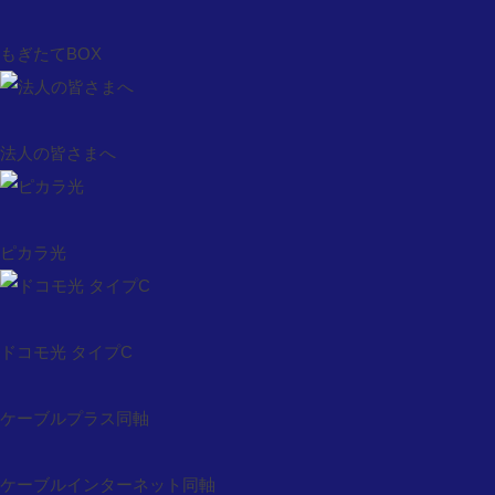
観たい動画を探す（コスプラ）
もぎたてBOX
見逃し映像配信（コスクラ）
コスモスタイムちょい見せ
お客様サポート
法人の皆さまへ
サポート・テレビ
サポート・インターネット
サポート・固定電話
ピカラ光
サポート・モバイル
メンテナンス・障害情報
ウィルス対策ソフト申込
ドコモ光 タイプC
防災有線告知システム
auお客様サポート
ケーブルプラス同軸
Webメール
基礎的なセキュリティ情報
ケーブルインターネット同軸
セキュリティ情報