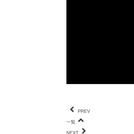
0
seconds
of
0
seconds
Volume
90%
PREV
一覧
NEXT