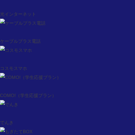
ケーブルプラス電話
光インターネット
コスモスマホ
COMO!（学生応援プラン）
でんき
ケーブルプラス電話
もぎたてBOX
法人のお客様
ケーブルテレビ
コスモスマホ
ケーブルインターネット
コスモス光
ピカラ光
COMO!（学生応援プラン）
ドコモ光 タイプC
コスモス光 with auひかり
CATV対応マンション検索
でんき
料金について
観たい動画を探す（コスコレ）