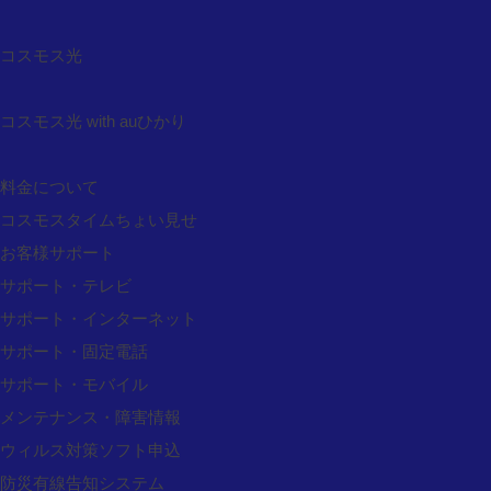
ウィルス情報
コスモス光
会社概要
会社概要
コスモス光 with auひかり
スタッフ紹介
採用情報
料金について
契約約款
コスモスタイムちょい見せ
放送基準
お客様サポート
個人情報保護法宣言
サポート・テレビ
サイトポリシー
サポート・インターネット
共済・後援・協賛申請
サポート・固定電話
お問い合わせ
サポート・モバイル
各種問合せ
メンテナンス・障害情報
資料請求
ウィルス対策ソフト申込
加入申し込み
防災有線告知システム
リモコン注文