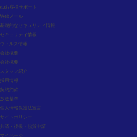
auお客様サポート
スマホアクセサリー注文
Webメール
番組リクエスト検索
基礎的なセキュリティ情報
番組DVDのご注文
セキュリティ情報
マイページ
ウィルス情報
採用情報
お問い合わせ
会社概要
会社概要
CONTACT
スタッフ紹介
採用情報
お問い合わせフォーム
契約約款
放送基準
個人情報保護法宣言
サイトポリシー
愛媛県四国中央市三島宮川4丁目6番48号
共済・後援・協賛申請
営業時間/9：00～18：00（休業日：日曜・祝日）
マイページ