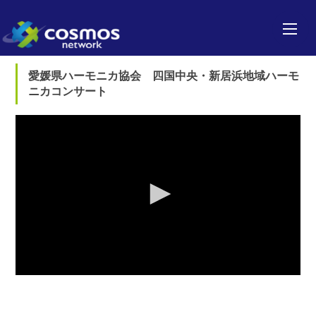
愛媛県ハーモニカ協会 四国中央・新居浜地域ハーモ
ニカコンサート
0
seconds
of
0