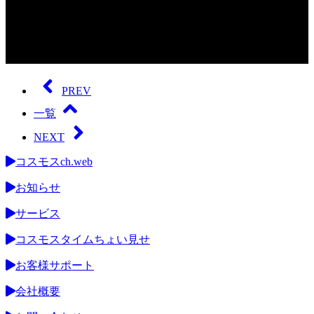
0
seconds
of
PREV
0
seconds
一覧
NEXT
コスモスch.web
お知らせ
サービス
コスモスタイムちょい見せ
お客様サポート
会社概要