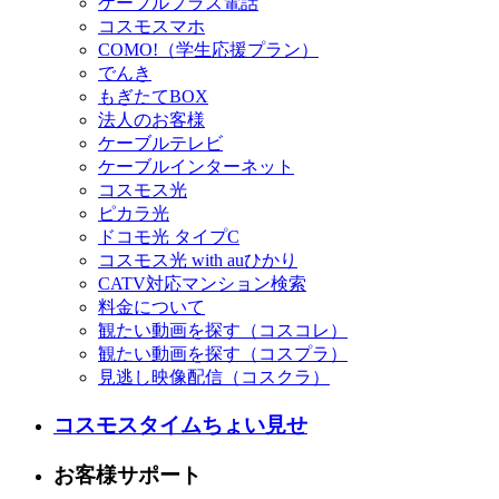
ケーブルプラス電話
コスモスマホ
COMO!（学生応援プラン）
でんき
もぎたてBOX
法人のお客様
ケーブルテレビ
ケーブルインターネット
コスモス光
ピカラ光
ドコモ光 タイプC
コスモス光 with auひかり
CATV対応マンション検索
料金について
観たい動画を探す（コスコレ）
観たい動画を探す（コスプラ）
見逃し映像配信（コスクラ）
コスモスタイムちょい見せ
お客様サポート