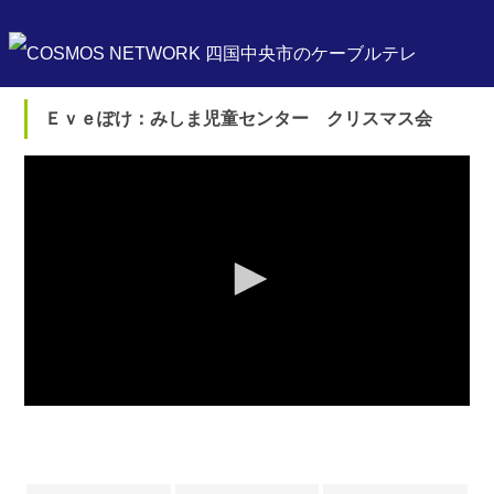
Ｅｖｅぽけ：みしま児童センター クリスマス会
0
seconds
of
0
seconds