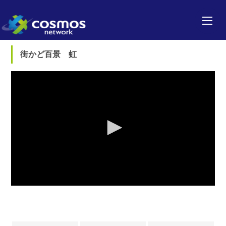
街かど百景 虹
0
seconds
of
0
seconds