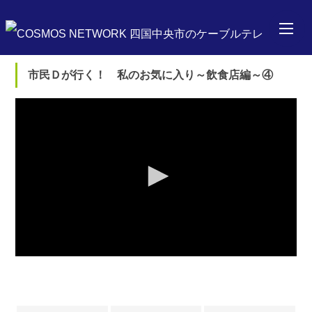
市民Ｄが行く！ 私のお気に入り～飲食店編～④
0
seconds
of
0
seconds