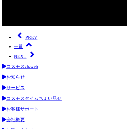
0
seconds
of
PREV
0
seconds
一覧
NEXT
コスモスch.web
お知らせ
サービス
コスモスタイムちょい見せ
お客様サポート
会社概要