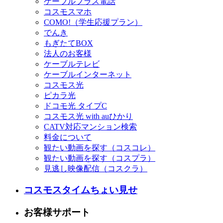
ケーブルプラス電話
コスモスマホ
COMO!（学生応援プラン）
でんき
もぎたてBOX
法人のお客様
ケーブルテレビ
ケーブルインターネット
コスモス光
ピカラ光
ドコモ光 タイプC
コスモス光 with auひかり
CATV対応マンション検索
料金について
観たい動画を探す（コスコレ）
観たい動画を探す（コスプラ）
見逃し映像配信（コスクラ）
コスモスタイムちょい見せ
お客様サポート