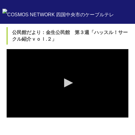
公民館だより：金生公民館 第３週「ハッスル！サー
クル紹介ｖｏｌ.２」
0
seconds
of
0