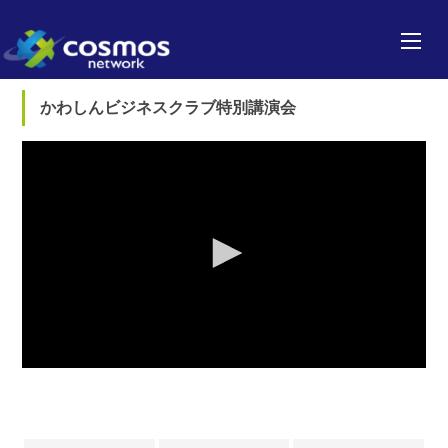
かわしんビジネスクラブ特別講演会
0
seconds
of
0
seconds