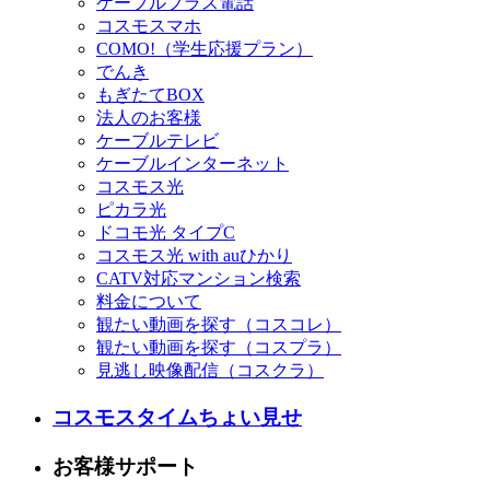
ケーブルプラス電話
コスモスマホ
COMO!（学生応援プラン）
でんき
もぎたてBOX
法人のお客様
ケーブルテレビ
ケーブルインターネット
コスモス光
ピカラ光
ドコモ光 タイプC
コスモス光 with auひかり
CATV対応マンション検索
料金について
観たい動画を探す（コスコレ）
観たい動画を探す（コスプラ）
見逃し映像配信（コスクラ）
コスモスタイムちょい見せ
お客様サポート