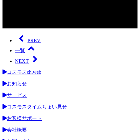
0
seconds
of
PREV
0
seconds
一覧
NEXT
コスモスch.web
お知らせ
サービス
コスモスタイムちょい見せ
お客様サポート
会社概要