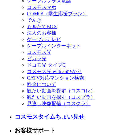
ケーブルプラス電話
コスモスマホ
COMO!（学生応援プラン）
でんき
もぎたてBOX
法人のお客様
ケーブルテレビ
ケーブルインターネット
コスモス光
ピカラ光
ドコモ光 タイプC
コスモス光 with auひかり
CATV対応マンション検索
料金について
観たい動画を探す（コスコレ）
観たい動画を探す（コスプラ）
見逃し映像配信（コスクラ）
コスモスタイムちょい見せ
お客様サポート