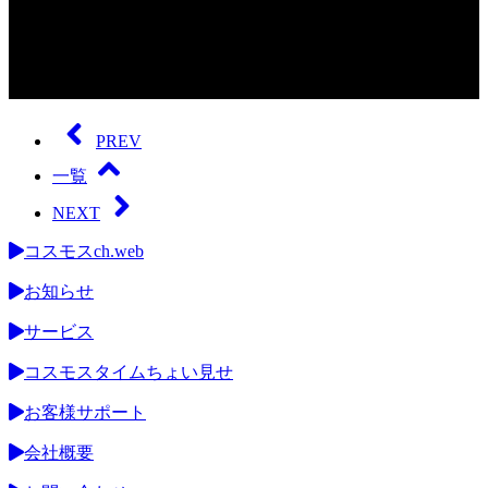
0
seconds
of
PREV
0
seconds
一覧
NEXT
コスモスch.web
お知らせ
サービス
コスモスタイムちょい見せ
お客様サポート
会社概要