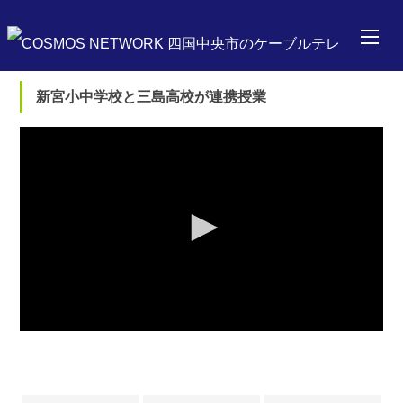
新宮小中学校と三島高校が連携授業
0
seconds
of
0
seconds