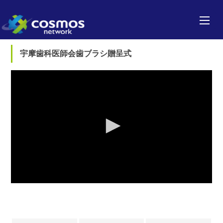
宇摩歯科医師会歯ブラシ贈呈式
0
seconds
of
0
seconds