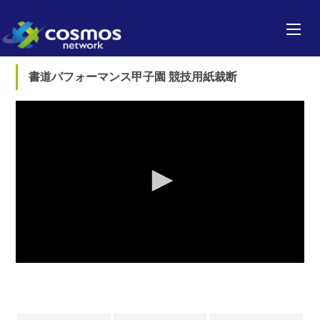
書道パフォーマンス甲子園 競技用紙裁断
0
seconds
of
0
seconds