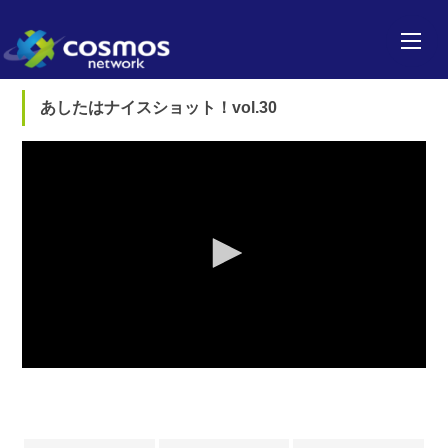
あしたはナイスショット！vol.30
0
seconds
of
0
seconds