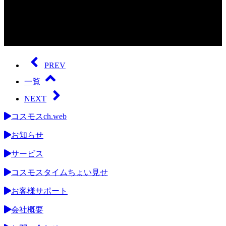
0
seconds
of
PREV
0
seconds
一覧
NEXT
コスモスch.web
お知らせ
サービス
コスモスタイムちょい見せ
お客様サポート
会社概要