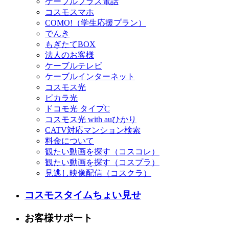
ケーブルプラス電話
コスモスマホ
COMO!（学生応援プラン）
でんき
もぎたてBOX
法人のお客様
ケーブルテレビ
ケーブルインターネット
コスモス光
ピカラ光
ドコモ光 タイプC
コスモス光 with auひかり
CATV対応マンション検索
料金について
観たい動画を探す（コスコレ）
観たい動画を探す（コスプラ）
見逃し映像配信（コスクラ）
コスモスタイムちょい見せ
お客様サポート