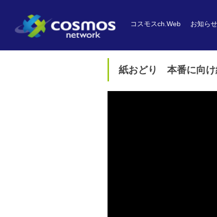
コスモスch.Web
お知ら
紙おどり 本番に向け