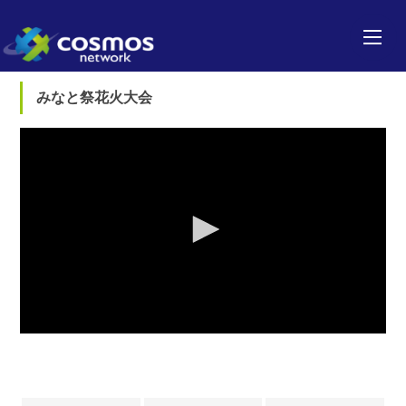
みなと祭花火大会
0
seconds
of
0
seconds