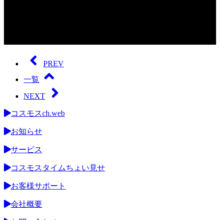
0
seconds
of
PREV
0
seconds
一覧
NEXT
コスモスch.web
お知らせ
サービス
コスモスタイムちょい見せ
お客様サポート
会社概要