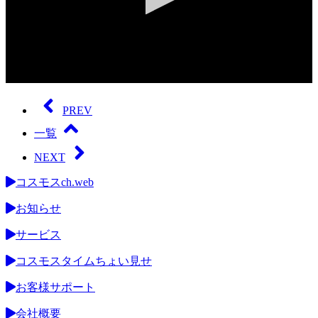
0
seconds
of
PREV
0
seconds
一覧
NEXT
コスモスch.web
お知らせ
サービス
コスモスタイムちょい見せ
お客様サポート
会社概要