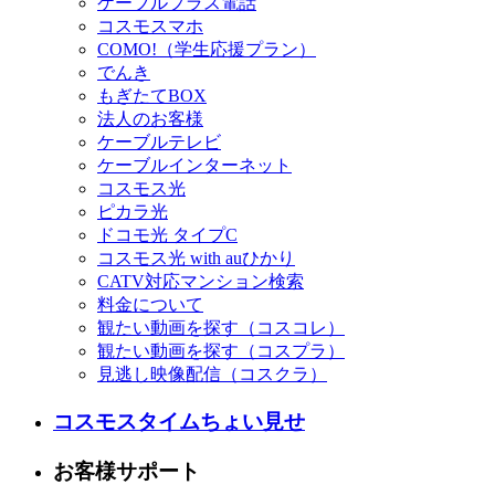
ケーブルプラス電話
コスモスマホ
COMO!（学生応援プラン）
でんき
もぎたてBOX
法人のお客様
ケーブルテレビ
ケーブルインターネット
コスモス光
ピカラ光
ドコモ光 タイプC
コスモス光 with auひかり
CATV対応マンション検索
料金について
観たい動画を探す（コスコレ）
観たい動画を探す（コスプラ）
見逃し映像配信（コスクラ）
コスモスタイムちょい見せ
お客様サポート