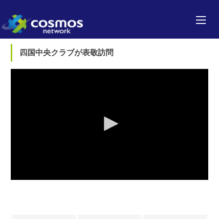
四国中央クラブが表敬訪問
0
seconds
of
0
seconds