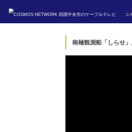
コス
南極観測船「しらせ」