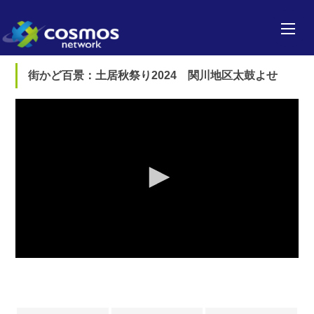
街かど百景：土居秋祭り2024 関川地区太鼓よせ
0
seconds
of
0
seconds