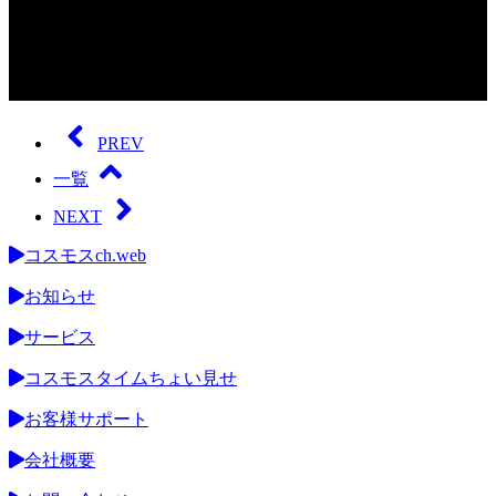
0
seconds
of
PREV
0
seconds
一覧
NEXT
コスモスch.web
お知らせ
サービス
コスモスタイムちょい見せ
お客様サポート
会社概要