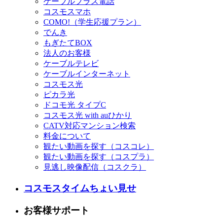
ケーブルプラス電話
コスモスマホ
COMO!（学生応援プラン）
でんき
もぎたてBOX
法人のお客様
ケーブルテレビ
ケーブルインターネット
コスモス光
ピカラ光
ドコモ光 タイプC
コスモス光 with auひかり
CATV対応マンション検索
料金について
観たい動画を探す（コスコレ）
観たい動画を探す（コスプラ）
見逃し映像配信（コスクラ）
コスモスタイムちょい見せ
お客様サポート