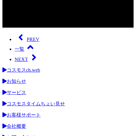
0
seconds
of
PREV
0
seconds
一覧
NEXT
コスモスch.web
お知らせ
サービス
コスモスタイムちょい見せ
お客様サポート
会社概要