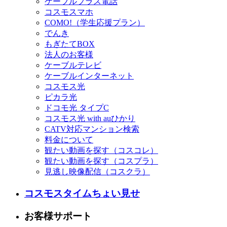
ケーブルプラス電話
コスモスマホ
COMO!（学生応援プラン）
でんき
もぎたてBOX
法人のお客様
ケーブルテレビ
ケーブルインターネット
コスモス光
ピカラ光
ドコモ光 タイプC
コスモス光 with auひかり
CATV対応マンション検索
料金について
観たい動画を探す（コスコレ）
観たい動画を探す（コスプラ）
見逃し映像配信（コスクラ）
コスモスタイムちょい見せ
お客様サポート