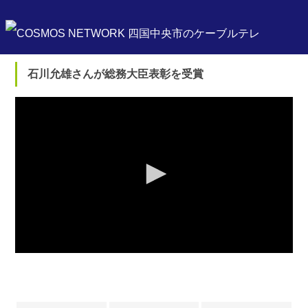
石川允雄さんが総務大臣表彰を受賞
0
seconds
of
0
seconds