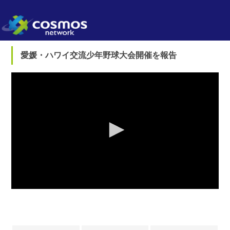
愛媛・ハワイ交流少年野球大会開催を報告
0
seconds
of
0
seconds