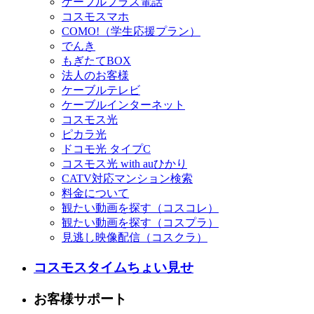
ケーブルプラス電話
コスモスマホ
COMO!（学生応援プラン）
でんき
もぎたてBOX
法人のお客様
ケーブルテレビ
ケーブルインターネット
コスモス光
ピカラ光
ドコモ光 タイプC
コスモス光 with auひかり
CATV対応マンション検索
料金について
観たい動画を探す（コスコレ）
観たい動画を探す（コスプラ）
見逃し映像配信（コスクラ）
コスモスタイムちょい見せ
お客様サポート