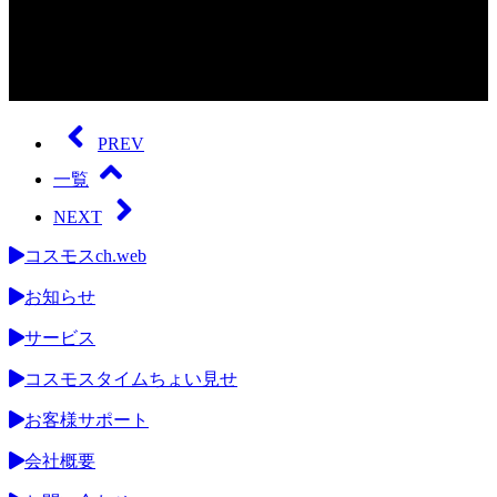
0
seconds
of
PREV
0
seconds
一覧
NEXT
コスモスch.web
お知らせ
サービス
コスモスタイムちょい見せ
お客様サポート
会社概要