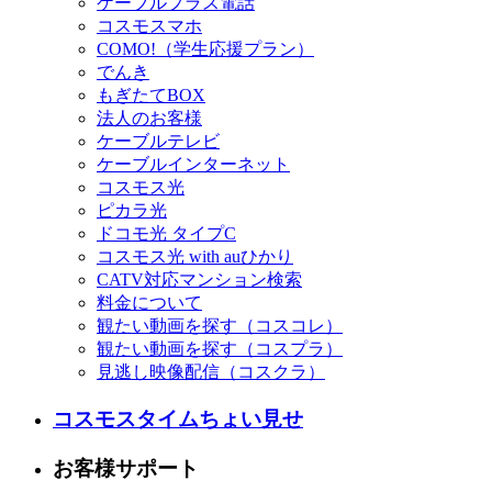
ケーブルプラス電話
コスモスマホ
COMO!（学生応援プラン）
でんき
もぎたてBOX
法人のお客様
ケーブルテレビ
ケーブルインターネット
コスモス光
ピカラ光
ドコモ光 タイプC
コスモス光 with auひかり
CATV対応マンション検索
料金について
観たい動画を探す（コスコレ）
観たい動画を探す（コスプラ）
見逃し映像配信（コスクラ）
コスモスタイムちょい見せ
お客様サポート