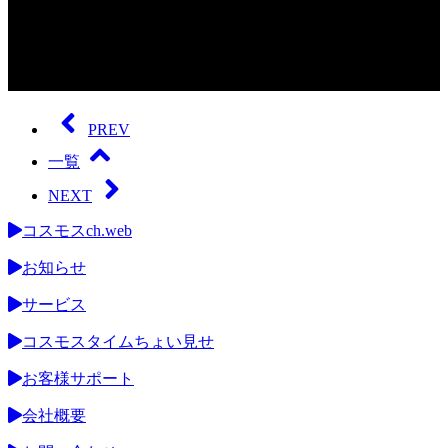
0
seconds
of
PREV
0
seconds
一覧
NEXT
コスモスch.web
お知らせ
サービス
コスモスタイムちょい見せ
お客様サポート
会社概要